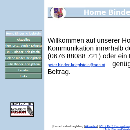
Willkommen auf unserer Ho
Kommunikation innerhalb de
(0676 88088 721) oder ein 
genügt 
peter.binder-krieglstein@aon.at
Beitrag.
Aktuelles
PhDr.Dr.C. Binder-Krieg
[Home Binder-Krieglstein] [
] [
Julia Binder-Kriegls
[